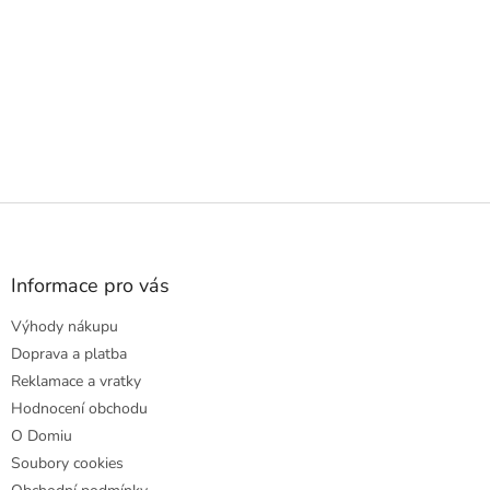
Z
á
p
a
Informace pro vás
t
Výhody nákupu
í
Doprava a platba
Reklamace a vratky
Hodnocení obchodu
O Domiu
Soubory cookies