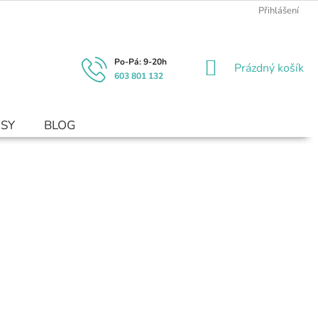
Přihlášení
NÁKUPNÍ
Prázdný košík
603 801 132
KOŠÍK
USY
BLOG