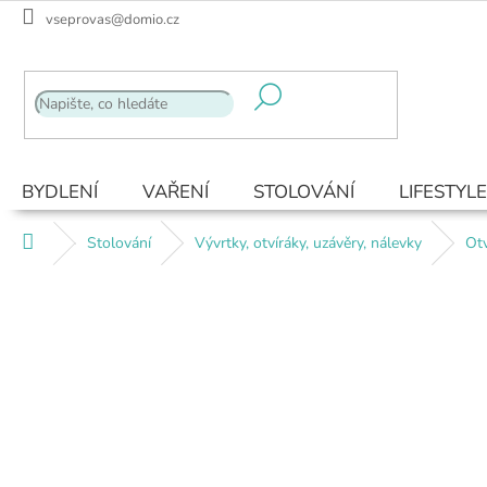
Přejít
vseprovas@domio.cz
na
obsah
BYDLENÍ
VAŘENÍ
STOLOVÁNÍ
LIFESTYLE
Domů
Stolování
Vývrtky, otvíráky, uzávěry, nálevky
Otv