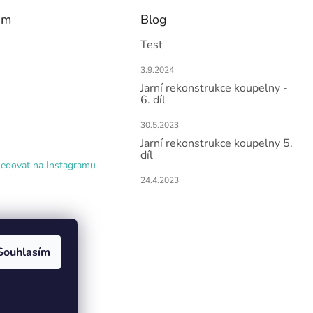
am
Blog
Test
3.9.2024
Jarní rekonstrukce koupelny -
6. díl
30.5.2023
Jarní rekonstrukce koupelny 5.
díl
ledovat na Instagramu
24.4.2023
Souhlasím