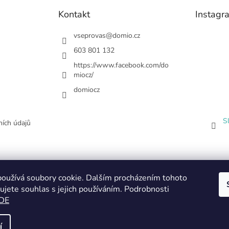
Kontakt
Instagr
vseprovas
@
domio.cz
603 801 132
https://www.facebook.com/do
miocz/
domiocz
S
ích údajů
oužívá soubory cookie. Dalším procházením tohoto
ujete souhlas s jejich používáním. Podrobnosti
DE
í