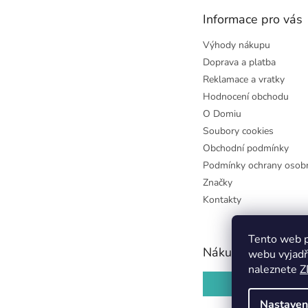
t
Informace pro vás
í
Výhody nákupu
Doprava a platba
Reklamace a vratky
Hodnocení obchodu
O Domiu
Soubory cookies
Obchodní podmínky
Podmínky ochrany osobn
Značky
Kontakty
Tento web p
Nákupní košík
webu vyjadř
naleznete
Z
0
KS /
0 KČ
Nastaven