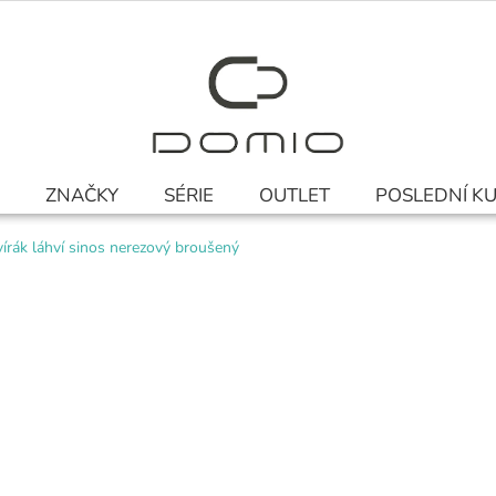
ZNAČKY
SÉRIE
OUTLET
POSLEDNÍ K
írák láhví sinos nerezový broušený