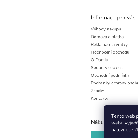
a
t
Informace pro vás
í
Výhody nákupu
Doprava a platba
Reklamace a vratky
Hodnocení obchodu
O Domiu
Soubory cookies
Obchodní podmínky
Podmínky ochrany osobn
Značky
Kontakty
Tento web p
Nákupní košík
webu vyjadř
naleznete
Z
0
KS /
0 KČ