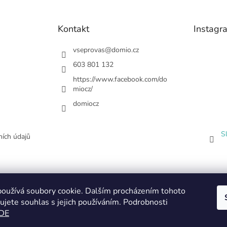
Kontakt
Instagr
vseprovas
@
domio.cz
603 801 132
https://www.facebook.com/do
miocz/
domiocz
S
ích údajů
oužívá soubory cookie. Dalším procházením tohoto
ujete souhlas s jejich používáním. Podrobnosti
DE