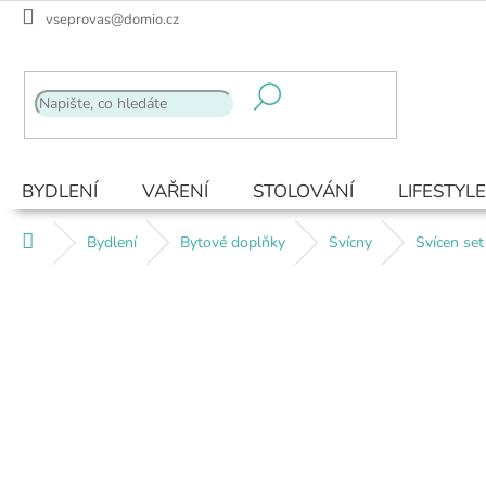
Přejít
vseprovas@domio.cz
na
obsah
BYDLENÍ
VAŘENÍ
STOLOVÁNÍ
LIFESTYLE
Domů
Bydlení
Bytové doplňky
Svícny
Svícen se