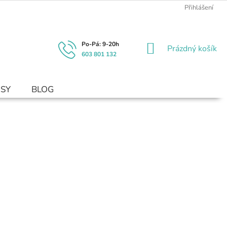
Přihlášení
NÁKUPNÍ
Prázdný košík
603 801 132
KOŠÍK
USY
BLOG