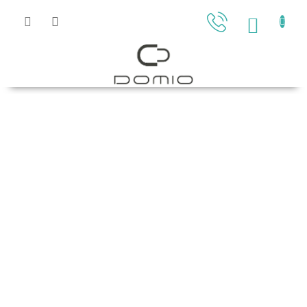
Přejít
na
NÁKU
obsah
KOŠÍK