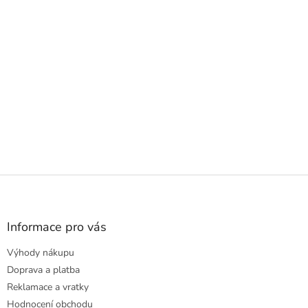
Z
á
p
a
Informace pro vás
t
Výhody nákupu
í
Doprava a platba
Reklamace a vratky
Hodnocení obchodu