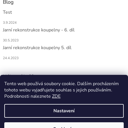
Blog
Test
3.9.2024
Jarní rekonstrukce koupelny - 6. díl
30.5.2023
Jarní rekonstrukce koupelny 5. díl
24.4.2023
Nákupní košík
Tento web používá soubory cookie. Dalším procházením
tohoto webu vyjadřujete souhlas s jejich používáním.
0
KS /
0 KČ
Podrobnosti naleznete
ZDE
Nastavení
Vytvořil Shoptet