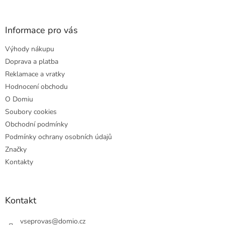
á
p
a
Informace pro vás
t
Výhody nákupu
í
Doprava a platba
Reklamace a vratky
Hodnocení obchodu
O Domiu
Soubory cookies
Obchodní podmínky
Podmínky ochrany osobních údajů
Značky
Kontakty
Kontakt
vseprovas
@
domio.cz