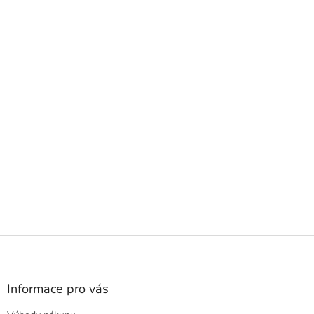
Z
á
p
a
Informace pro vás
t