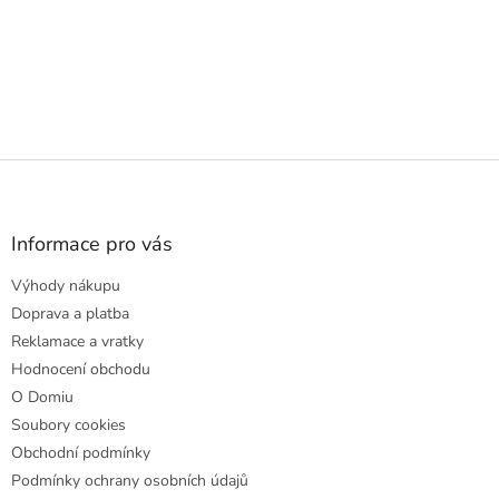
Z
á
p
a
Informace pro vás
t
Výhody nákupu
í
Doprava a platba
Reklamace a vratky
Hodnocení obchodu
O Domiu
Soubory cookies
Obchodní podmínky
Podmínky ochrany osobních údajů