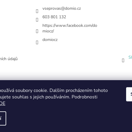
vseprovas
@
domio.cz
603 801 132
https://www.facebook.com/do
miocz/
domiocz
S
ích údajů
oužívá soubory cookie. Dalším procházením tohoto
ujete souhlas s jejich používáním. Podrobnosti
DE
í