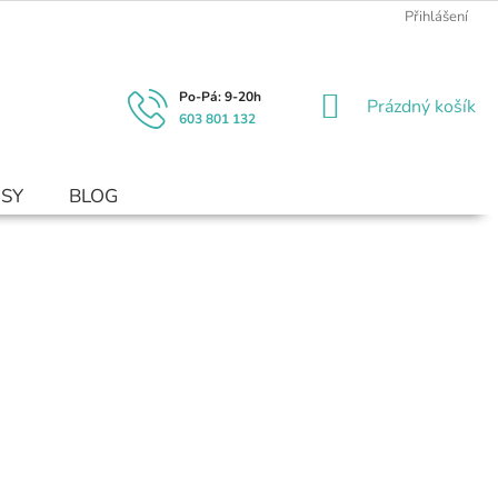
Přihlášení
NÁKUPNÍ
Prázdný košík
603 801 132
KOŠÍK
USY
BLOG