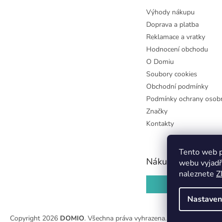
Výhody nákupu
Doprava a platba
Reklamace a vratky
Hodnocení obchodu
O Domiu
Soubory cookies
Obchodní podmínky
Podmínky ochrany osobn
Značky
Kontakty
Tento web p
Nákupní košík
webu vyjadř
naleznete
Z
0
KS /
0 KČ
Nastaven
Copyright 2026
DOMIO
. Všechna práva vyhrazena.