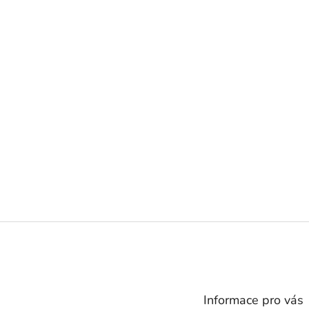
Z
á
p
a
t
Informace pro vás
í