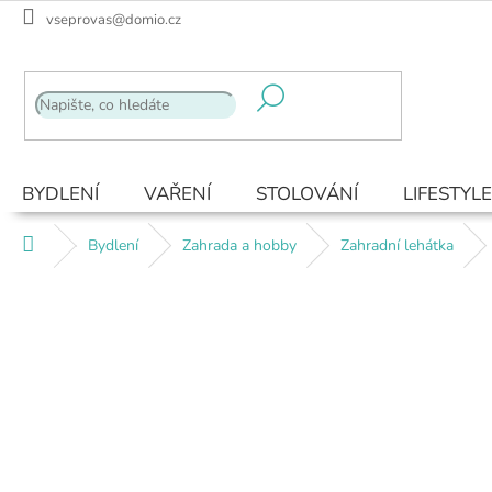
Přejít
vseprovas@domio.cz
na
obsah
BYDLENÍ
VAŘENÍ
STOLOVÁNÍ
LIFESTYLE
Domů
Bydlení
Zahrada a hobby
Zahradní lehátka