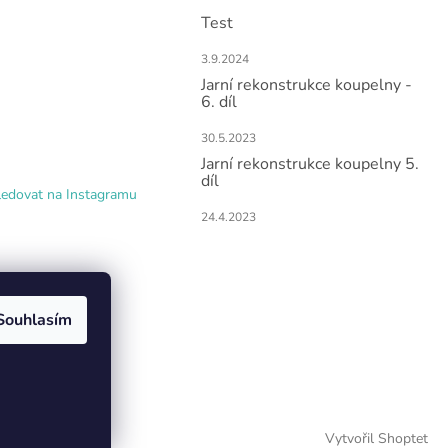
Test
3.9.2024
Jarní rekonstrukce koupelny -
6. díl
30.5.2023
Jarní rekonstrukce koupelny 5.
díl
ledovat na Instagramu
24.4.2023
Souhlasím
Vytvořil Shoptet