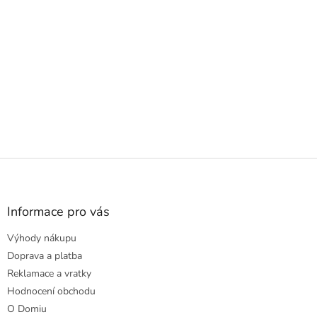
Z
á
p
a
Informace pro vás
t
Výhody nákupu
í
Doprava a platba
Reklamace a vratky
Hodnocení obchodu
O Domiu