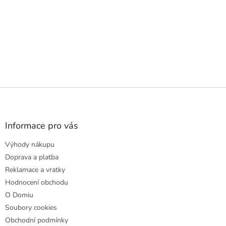
Z
á
p
a
Informace pro vás
t
Výhody nákupu
í
Doprava a platba
Reklamace a vratky
Hodnocení obchodu
O Domiu
Soubory cookies
Obchodní podmínky