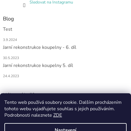
Sledovat na Instagramu
Blog
Test
3.9.2024
Jarní rekonstrukce koupelny - 6. díl
30.5.2023
Jarní rekonstrukce koupelny 5. díl
24.4.2023
Nákupní košík
Tento web používá soubory cookie. Dalším procházením
tohoto webu vyjadřujete souhlas s jejich používáním.
0
KS /
0 KČ
Podrobnosti naleznete
ZDE
Nastavení
Vytvořil Shoptet