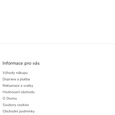
Z
á
p
a
Informace pro vás
t
Výhody nákupu
í
Doprava a platba
Reklamace a vratky
Hodnocení obchodu
O Domiu
Soubory cookies
Obchodní podmínky