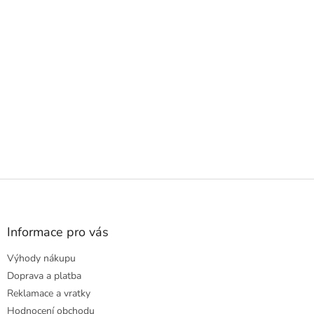
Z
á
p
a
Informace pro vás
t
Výhody nákupu
í
Doprava a platba
Reklamace a vratky
Hodnocení obchodu