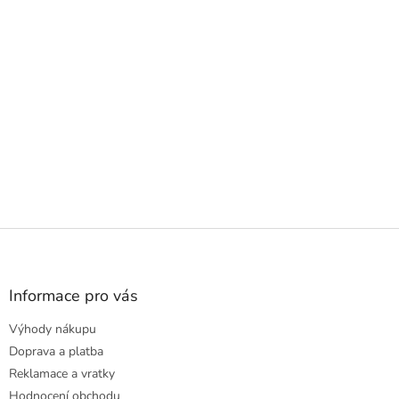
Z
á
p
a
Informace pro vás
t
Výhody nákupu
í
Doprava a platba
Reklamace a vratky
Hodnocení obchodu