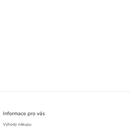
Z
á
p
a
Informace pro vás
t
Výhody nákupu
í