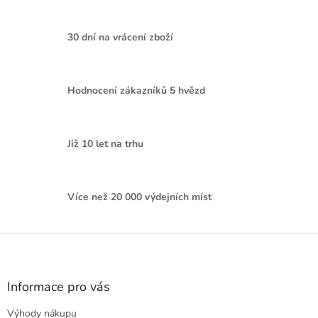
30 dní na vrácení zboží
Hodnocení zákazníků 5 hvězd
Již 10 let na trhu
Více než 20 000 výdejních míst
Z
á
p
a
Informace pro vás
t
Výhody nákupu
í