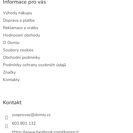
a
Informace pro vás
t
Výhody nákupu
í
Doprava a platba
Reklamace a vratky
Hodnocení obchodu
O Domiu
Soubory cookies
Obchodní podmínky
Podmínky ochrany osobních údajů
Značky
Kontakty
Kontakt
vseprovas
@
domio.cz
603 801 132
https://www.facebook.com/domiocz/