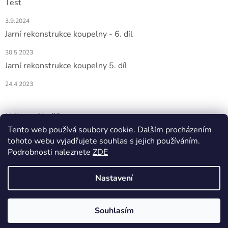
Test
3.9.2024
Jarní rekonstrukce koupelny - 6. díl
30.5.2023
Jarní rekonstrukce koupelny 5. díl
24.4.2023
Nákupní košík
Tento web používá soubory cookie. Dalším procházením
tohoto webu vyjadřujete souhlas s jejich používáním.
0
KS /
0 KČ
Podrobnosti naleznete
ZDE
Nastavení
Vytvořil Shoptet
Souhlasím
Copyright 2026
DOMIO
. Všechna práva vyhrazena.