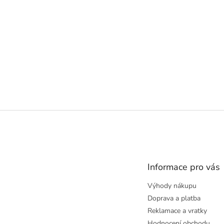
Z
á
p
a
t
Informace pro vás
í
Výhody nákupu
Doprava a platba
Reklamace a vratky
Hodnocení obchodu