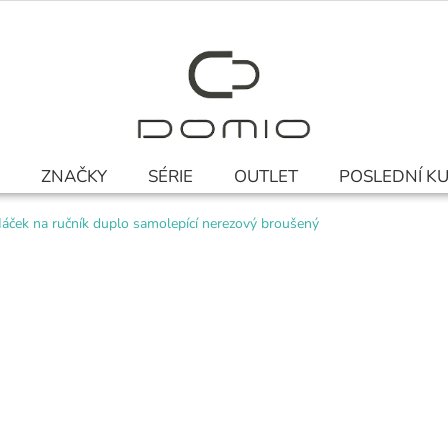
ZNAČKY
SÉRIE
OUTLET
POSLEDNÍ K
áček na ručník duplo samolepící nerezový broušený