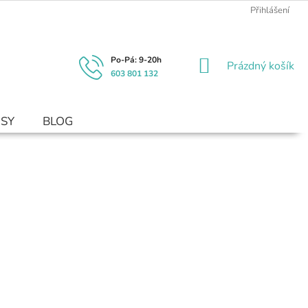
Přihlášení
NÁKUPNÍ
Prázdný košík
603 801 132
KOŠÍK
USY
BLOG