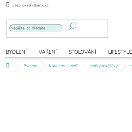
Přejít
vseprovas@domio.cz
na
obsah
BYDLENÍ
VAŘENÍ
STOLOVÁNÍ
LIFESTYLE
Domů
Bydlení
Koupelna a WC
Háčky a věšáky
H