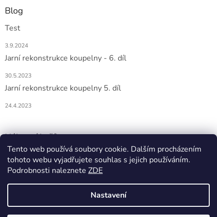
Blog
Test
3.9.2024
Jarní rekonstrukce koupelny - 6. díl
30.5.2023
Jarní rekonstrukce koupelny 5. díl
24.4.2023
Nákupní košík
Tento web používá soubory cookie. Dalším procházením
tohoto webu vyjadřujete souhlas s jejich používáním.
0
KS /
0 KČ
Podrobnosti naleznete
ZDE
Nastavení
Vytvořil Shoptet