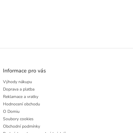
Z
á
p
a
Informace pro vás
t
Výhody nákupu
í
Doprava a platba
Reklamace a vratky
Hodnocení obchodu
O Domiu
Soubory cookies
Obchodní podmínky