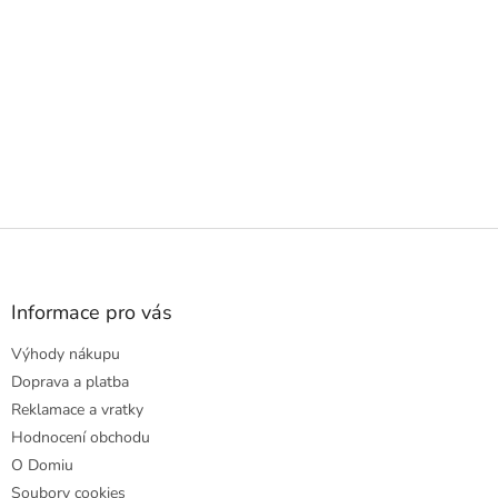
Z
á
p
a
Informace pro vás
t
Výhody nákupu
í
Doprava a platba
Reklamace a vratky
Hodnocení obchodu
O Domiu
Soubory cookies