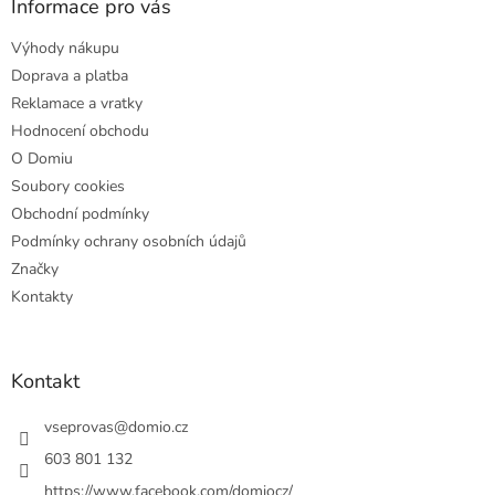
a
Informace pro vás
t
Výhody nákupu
í
Doprava a platba
Reklamace a vratky
Hodnocení obchodu
O Domiu
Soubory cookies
Obchodní podmínky
Podmínky ochrany osobních údajů
Značky
Kontakty
Kontakt
vseprovas
@
domio.cz
603 801 132
https://www.facebook.com/domiocz/