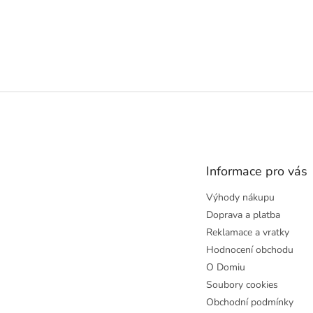
Z
á
p
a
t
Informace pro vás
í
Výhody nákupu
Doprava a platba
Reklamace a vratky
Hodnocení obchodu
O Domiu
Soubory cookies
Obchodní podmínky