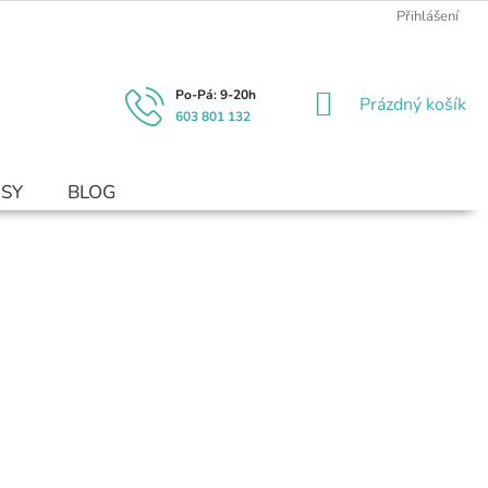
Přihlášení
NÁKUPNÍ
Prázdný košík
603 801 132
KOŠÍK
USY
BLOG