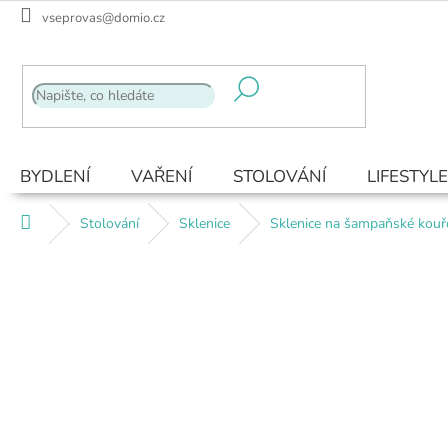
Přejít
vseprovas@domio.cz
na
obsah
BYDLENÍ
VAŘENÍ
STOLOVÁNÍ
LIFESTYLE
Domů
Stolování
Sklenice
Sklenice na šampaňské kouř