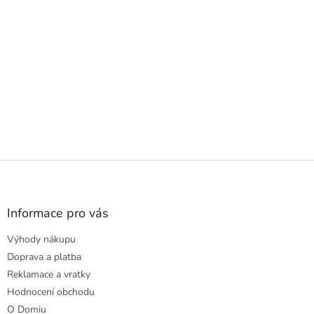
Z
á
p
a
Informace pro vás
t
Výhody nákupu
í
Doprava a platba
Reklamace a vratky
Hodnocení obchodu
O Domiu