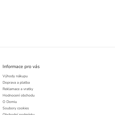
Z
á
p
a
Informace pro vás
t
Výhody nákupu
í
Doprava a platba
Reklamace a vratky
Hodnocení obchodu
O Domiu
Soubory cookies
Obchodní podmínky