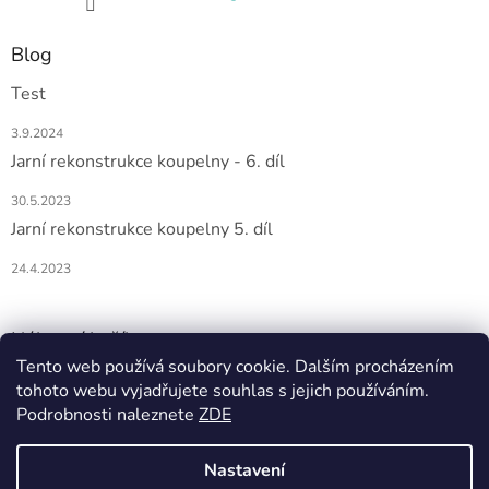
Blog
Test
3.9.2024
Jarní rekonstrukce koupelny - 6. díl
30.5.2023
Jarní rekonstrukce koupelny 5. díl
24.4.2023
Nákupní košík
Tento web používá soubory cookie. Dalším procházením
tohoto webu vyjadřujete souhlas s jejich používáním.
0
KS /
0 KČ
Podrobnosti naleznete
ZDE
Nastavení
Vytvořil Shoptet