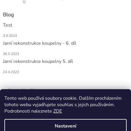
Blog
Test
3.9.2024
Jarní rekonstrukce koupelny - 6. díl
30.5.2023
Jarní rekonstrukce koupelny 5. díl
24.4.2023
Nákupní košík
Tento web používá soubory cookie. Dalším procházením
tohoto webu vyjadřujete souhlas s jejich používáním.
0
KS /
0 KČ
Podrobnosti naleznete
ZDE
Nastavení
Vytvořil Shoptet