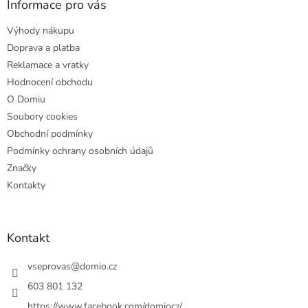
a
Informace pro vás
t
Výhody nákupu
í
Doprava a platba
Reklamace a vratky
Hodnocení obchodu
O Domiu
Soubory cookies
Obchodní podmínky
Podmínky ochrany osobních údajů
Značky
Kontakty
Kontakt
vseprovas
@
domio.cz
603 801 132
https://www.facebook.com/domiocz/