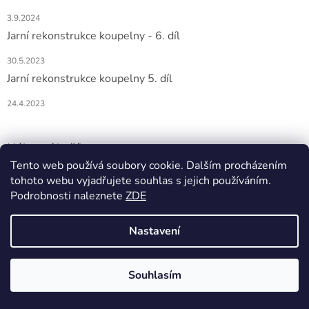
3.9.2024
Jarní rekonstrukce koupelny - 6. díl
30.5.2023
Jarní rekonstrukce koupelny 5. díl
24.4.2023
Nákupní košík
Tento web používá soubory cookie. Dalším procházením
0
KS /
0 KČ
tohoto webu vyjadřujete souhlas s jejich používáním.
Podrobnosti naleznete
ZDE
Nastavení
Vytvořil Shoptet
Souhlasím
Copyright 2026
DOMIO
. Všechna práva vyhrazena.