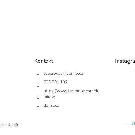
Kontakt
Instagr
vseprovas
@
domio.cz
603 801 132
https://www.facebook.com/do
miocz/
domiocz
S
ích údajů