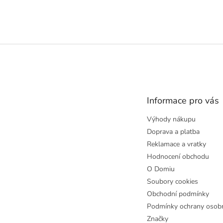
Z
á
p
a
t
Informace pro vás
í
Výhody nákupu
Doprava a platba
Reklamace a vratky
Hodnocení obchodu
O Domiu
Soubory cookies
Obchodní podmínky
Podmínky ochrany osobn
Značky