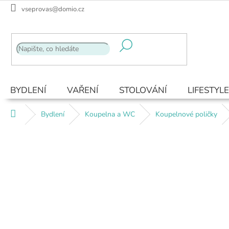
Přejít
vseprovas@domio.cz
na
obsah
BYDLENÍ
VAŘENÍ
STOLOVÁNÍ
LIFESTYLE
Domů
Bydlení
Koupelna a WC
Koupelnové poličky