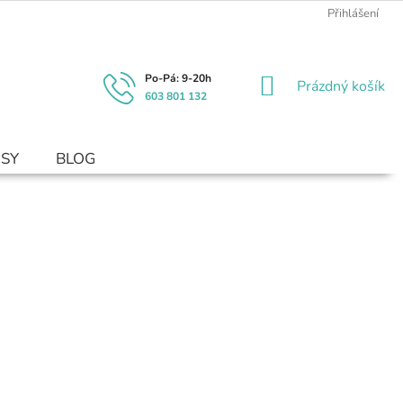
Přihlášení
NÁKUPNÍ
Prázdný košík
603 801 132
KOŠÍK
USY
BLOG