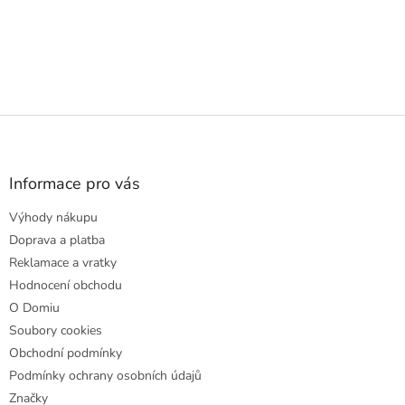
Z
á
p
a
Informace pro vás
t
Výhody nákupu
í
Doprava a platba
Reklamace a vratky
Hodnocení obchodu
O Domiu
Soubory cookies
Obchodní podmínky
Podmínky ochrany osobních údajů
Značky