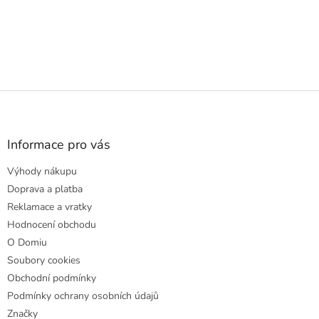
Z
á
p
a
Informace pro vás
t
Výhody nákupu
í
Doprava a platba
Reklamace a vratky
Hodnocení obchodu
O Domiu
Soubory cookies
Obchodní podmínky
Podmínky ochrany osobních údajů
Značky