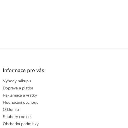
Z
á
p
a
Informace pro vás
t
Výhody nákupu
í
Doprava a platba
Reklamace a vratky
Hodnocení obchodu
O Domiu
Soubory cookies
Obchodní podmínky