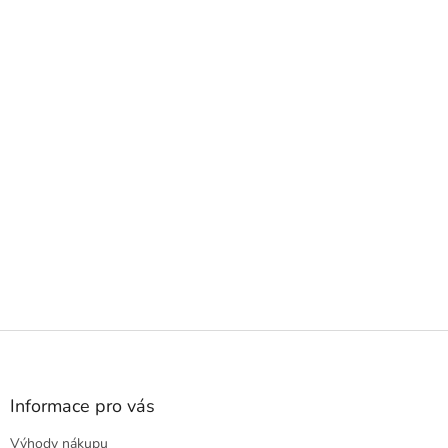
Z
á
p
a
Informace pro vás
t
Výhody nákupu