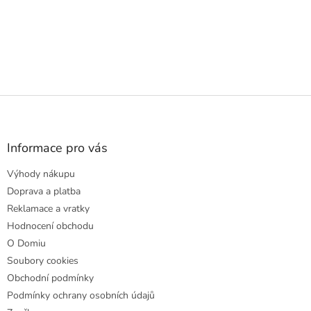
Z
á
p
a
Informace pro vás
t
Výhody nákupu
í
Doprava a platba
Reklamace a vratky
Hodnocení obchodu
O Domiu
Soubory cookies
Obchodní podmínky
Podmínky ochrany osobních údajů