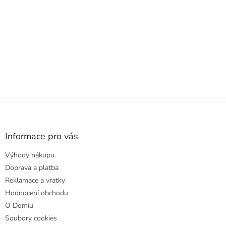
Z
á
p
a
Informace pro vás
t
Výhody nákupu
í
Doprava a platba
Reklamace a vratky
Hodnocení obchodu
O Domiu
Soubory cookies