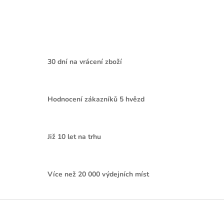
30 dní na vrácení zboží
Hodnocení zákazníků 5 hvězd
Již 10 let na trhu
Více než 20 000 výdejních míst
Z
á