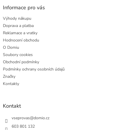
p
a
Informace pro vás
t
Výhody nákupu
í
Doprava a platba
Reklamace a vratky
Hodnocení obchodu
O Domiu
Soubory cookies
Obchodní podmínky
Podmínky ochrany osobních údajů
Značky
Kontakty
Kontakt
vseprovas
@
domio.cz
603 801 132