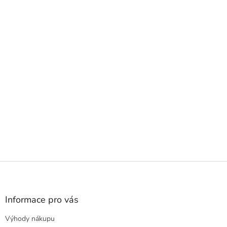
Z
á
p
a
Informace pro vás
t
Výhody nákupu
í