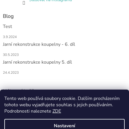
Blog
Test
3.9.2024
Jarní rekonstrukce koupelny - 6. díl
30.5.2023
Jarní rekonstrukce koupelny 5. díl
24.4.2023
Nákupní košík
Tento web používá soubory cookie. Dalším procházením
tohoto webu vyjadřujete souhlas s jejich používáním.
0
KS /
0 KČ
Podrobnosti naleznete
ZDE
Nastavení
Vytvořil Shoptet