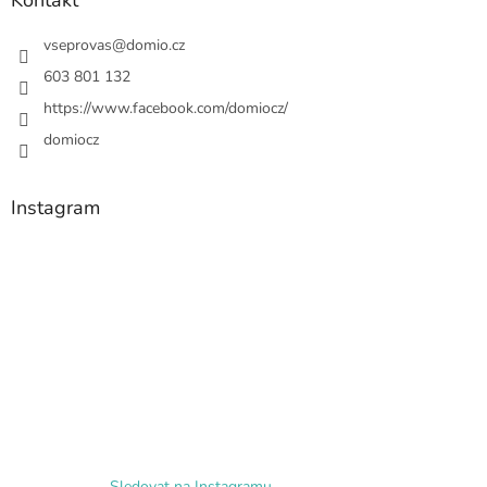
Kontakt
vseprovas
@
domio.cz
603 801 132
https://www.facebook.com/domiocz/
domiocz
Instagram
Sledovat na Instagramu