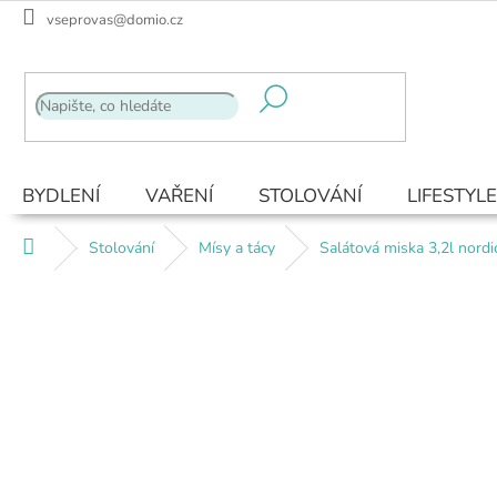
Přejít
vseprovas@domio.cz
na
obsah
BYDLENÍ
VAŘENÍ
STOLOVÁNÍ
LIFESTYLE
Domů
Stolování
Mísy a tácy
Salátová miska 3,2l nordi