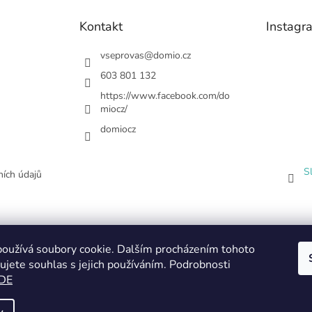
Kontakt
Instagr
vseprovas
@
domio.cz
603 801 132
https://www.facebook.com/do
miocz/
domiocz
S
ích údajů
oužívá soubory cookie. Dalším procházením tohoto
ujete souhlas s jejich používáním. Podrobnosti
DE