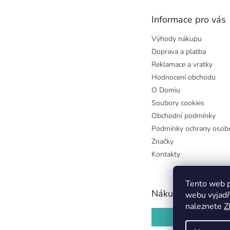
t
Informace pro vás
í
Výhody nákupu
Doprava a platba
Reklamace a vratky
Hodnocení obchodu
O Domiu
Soubory cookies
Obchodní podmínky
Podmínky ochrany osobn
Značky
Kontakty
Tento web p
Nákupní košík
webu vyjadř
naleznete
Z
0
KS /
0 KČ