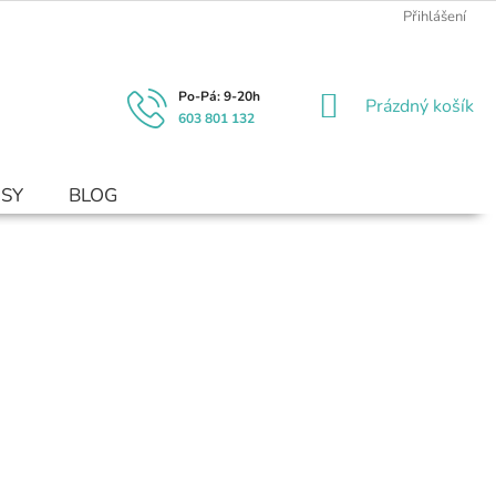
Přihlášení
NÁKUPNÍ
Prázdný košík
603 801 132
KOŠÍK
USY
BLOG