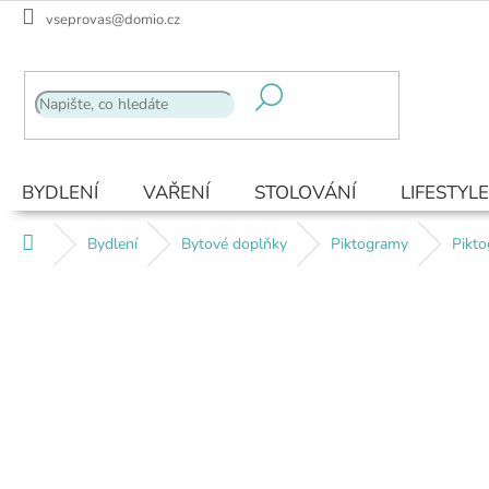
Přejít
vseprovas@domio.cz
na
obsah
BYDLENÍ
VAŘENÍ
STOLOVÁNÍ
LIFESTYLE
Domů
Bydlení
Bytové doplňky
Piktogramy
Pikto