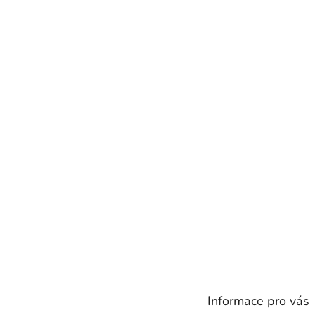
Z
á
p
a
t
Informace pro vás
í