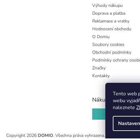
Výhody nákupu
Doprava a platba
Reklamace a vratky
Hodnocení obchodu
O Domiu
Soubory cookies
Obchodní podmínky
Podmínky ochrany osobn
Značky
Kontakty
Tento web p
Nákupní košík
webu vyjadř
naleznete
Z
0
KS /
0 KČ
Nastaven
Copyright 2026
DOMIO
. Všechna práva vyhrazena.