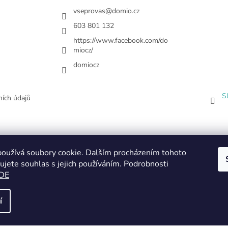
vseprovas
@
domio.cz
603 801 132
https://www.facebook.com/do
miocz/
domiocz
S
ích údajů
oužívá soubory cookie. Dalším procházením tohoto
ujete souhlas s jejich používáním. Podrobnosti
DE
í