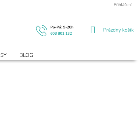
Přihlášení
NÁKUPNÍ
Prázdný košík
603 801 132
KOŠÍK
USY
BLOG