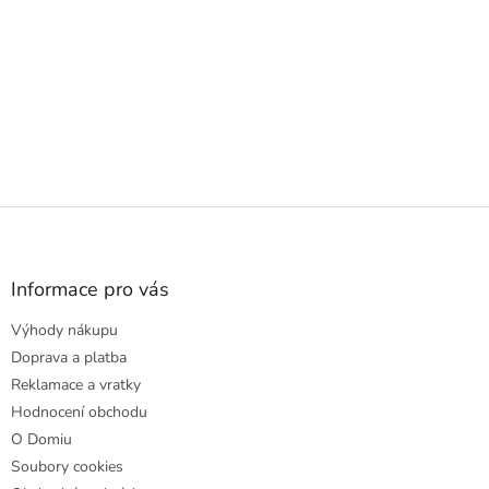
Z
á
p
a
Informace pro vás
t
Výhody nákupu
í
Doprava a platba
Reklamace a vratky
Hodnocení obchodu
O Domiu
Soubory cookies