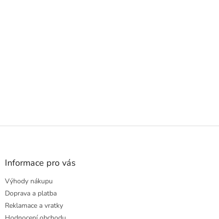
Z
á
p
a
Informace pro vás
t
Výhody nákupu
í
Doprava a platba
Reklamace a vratky
Hodnocení obchodu