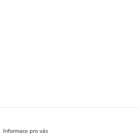
Z
á
p
a
Informace pro vás
t