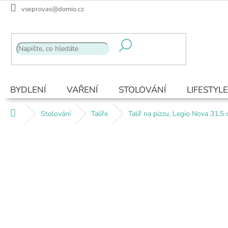
Přejít
vseprovas@domio.cz
na
obsah
BYDLENÍ
VAŘENÍ
STOLOVÁNÍ
LIFESTYLE
Domů
Stolování
Talíře
Talíř na pizzu, Legio Nova 31,5