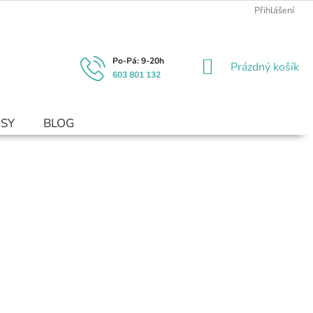
Přihlášení
NÁKUPNÍ
Prázdný košík
603 801 132
KOŠÍK
USY
BLOG