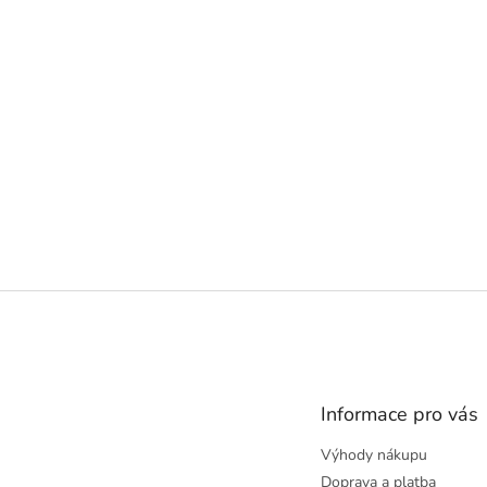
Z
á
p
a
t
Informace pro vás
í
Výhody nákupu
Doprava a platba