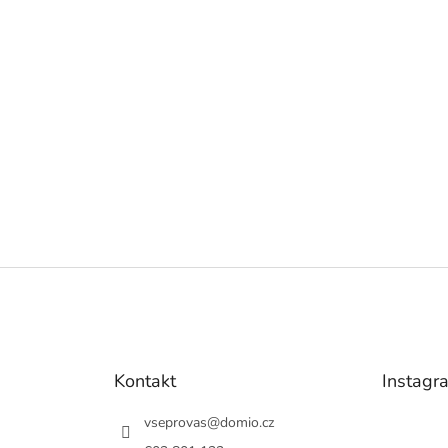
Kontakt
Instagr
vseprovas
@
domio.cz