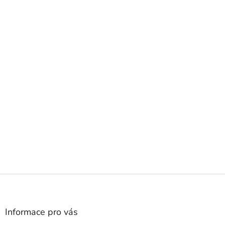
Z
á
p
a
Informace pro vás
t