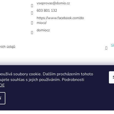
vseprovas
@
domio.cz
603 801 132
https://www.facebook.com/do
miocz/
domiocz
S
ích údajů
oužívá soubory cookie. Dalším procházením tohoto
ujete souhlas s jejich používáním. Podrobnosti
DE
í