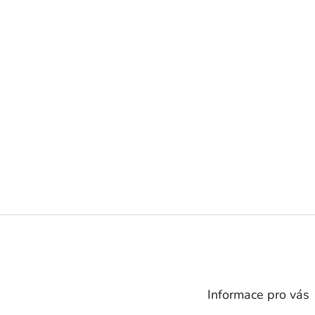
Z
á
p
a
t
Informace pro vás
í