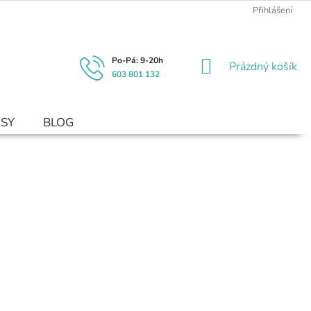
Přihlášení
NÁKUPNÍ
Prázdný košík
603 801 132
KOŠÍK
USY
BLOG