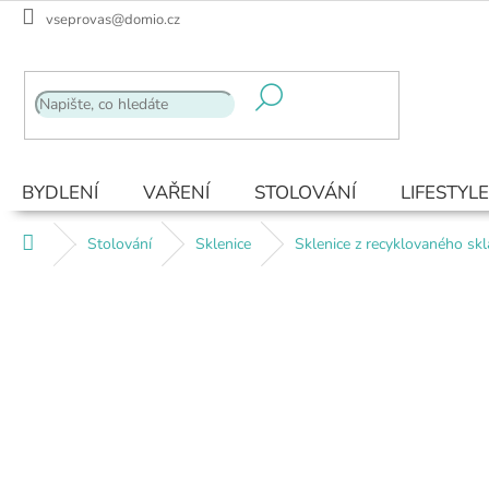
Přejít
vseprovas@domio.cz
na
obsah
BYDLENÍ
VAŘENÍ
STOLOVÁNÍ
LIFESTYLE
Domů
Stolování
Sklenice
Sklenice z recyklovaného sk