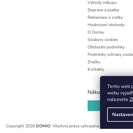
Výhody nákupu
Doprava a platba
Reklamace a vratky
Hodnocení obchodu
O Domiu
Soubory cookies
Obchodní podmínky
Podmínky ochrany osobn
Značky
Kontakty
Tento web p
Nákupní košík
webu vyjadř
naleznete
Z
0
KS /
0 KČ
Nastaven
Copyright 2026
DOMIO
. Všechna práva vyhrazena.