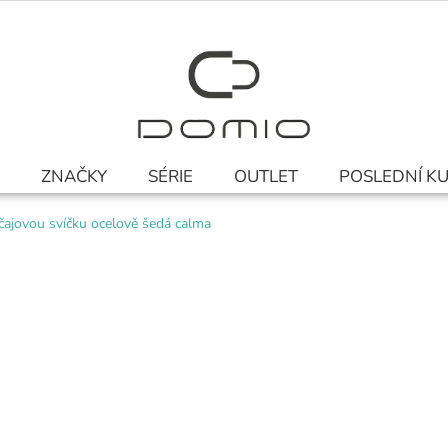
ZNAČKY
SÉRIE
OUTLET
POSLEDNÍ K
čajovou svíčku ocelově šedá calma