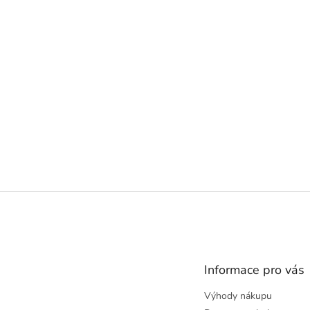
Z
á
p
a
t
Informace pro vás
í
Výhody nákupu