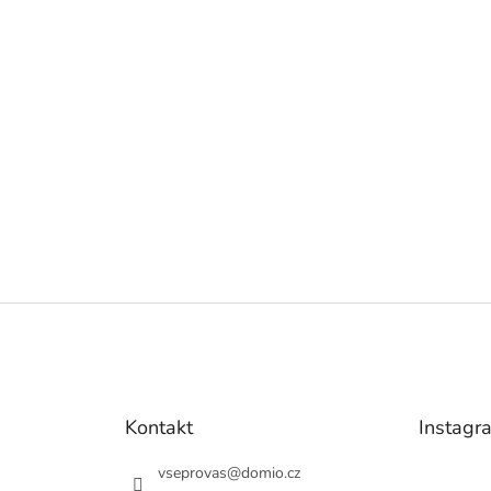
Kontakt
Instagr
vseprovas
@
domio.cz