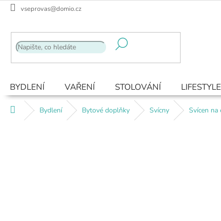
Přejít
vseprovas@domio.cz
na
obsah
BYDLENÍ
VAŘENÍ
STOLOVÁNÍ
LIFESTYLE
Domů
Bydlení
Bytové doplňky
Svícny
Svícen na 