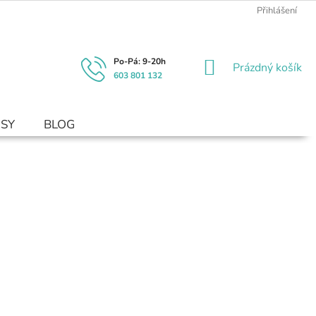
Přihlášení
NÁKUPNÍ
Prázdný košík
603 801 132
KOŠÍK
USY
BLOG