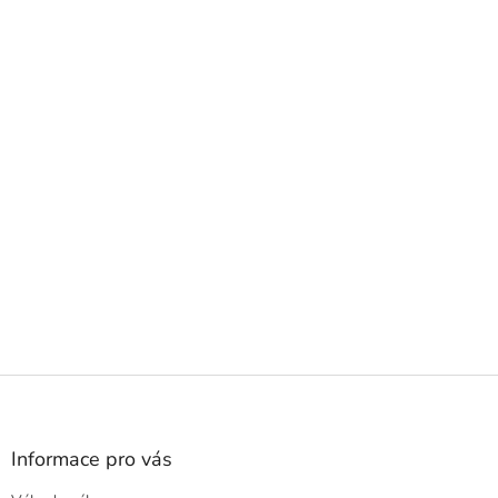
Z
á
p
a
Informace pro vás
t