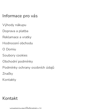
á
p
a
Informace pro vás
t
Výhody nákupu
í
Doprava a platba
Reklamace a vratky
Hodnocení obchodu
O Domiu
Soubory cookies
Obchodní podmínky
Podmínky ochrany osobních údajů
Značky
Kontakty
Kontakt
vseprovas
@
domio.cz